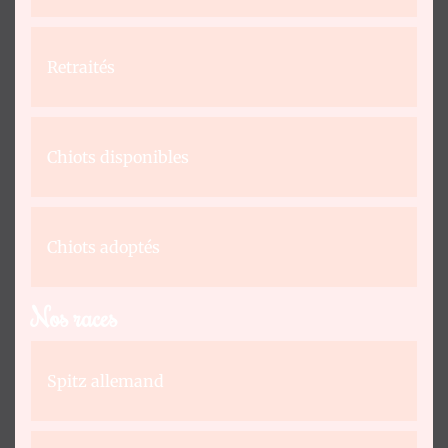
Retraités
Chiots disponibles
Chiots adoptés
Nos races
Spitz allemand