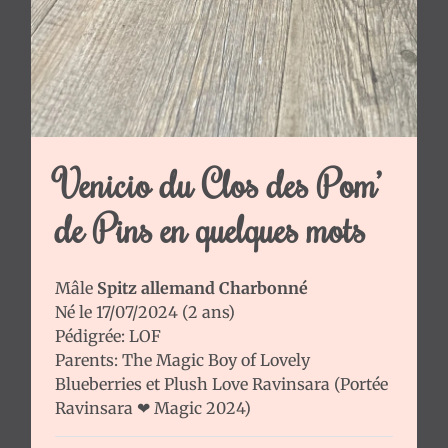
Venicio du Clos des Pom’
de Pins en quelques mots
Mâle
Spitz allemand Charbonné
Né le 17/07/2024 (2 ans)
Pédigrée: LOF
Parents:
The Magic Boy of Lovely
Blueberries
et
Plush Love Ravinsara
(
Portée
Ravinsara ❤ Magic 2024
)