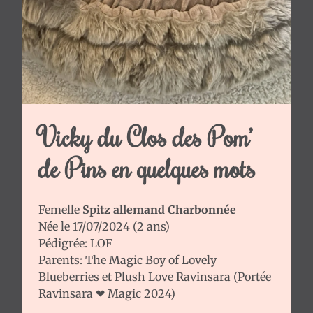
Ravinsara
❤
Valentino
Les
filles
Les
Garçons
Vicky du Clos des Pom’
Chiots
de Pins en quelques mots
disponibles
Chiots
adoptés
Femelle
Spitz allemand Charbonnée
Née le 17/07/2024 (2 ans)
Certifications
Pédigrée: LOF
d'élevage
Parents:
The Magic Boy of Lovely
Expositions
Blueberries
et
Plush Love Ravinsara
(
Portée
Nous
Ravinsara ❤ Magic 2024
)
suivre