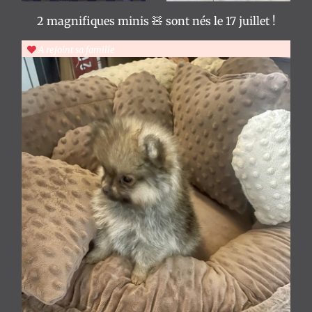
2 magnifiques minis 🧸 sont nés le 17 juillet !
L'Atelier
O2
A rejoint sa famille
Pom'
-
Soins
-
Spa
-
Ozonothérapie
Notre
histoire
Mariage
Reem
❤
Valentino
Mariage