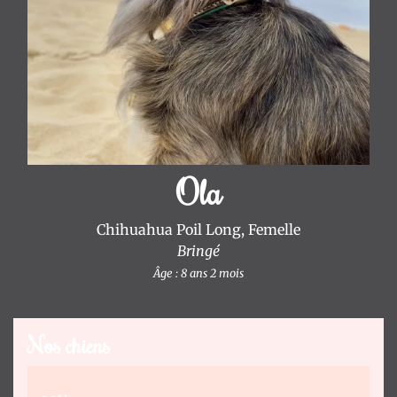
L'Atelier
O2
Pom'
-
Soins
-
Spa
Ola
-
Ozonothérapie
Chihuahua Poil Long, Femelle
Notre
Bringé
histoire
Âge : 8 ans 2 mois
Mariage
Reem
❤
Nos chiens
Valentino
Mariage