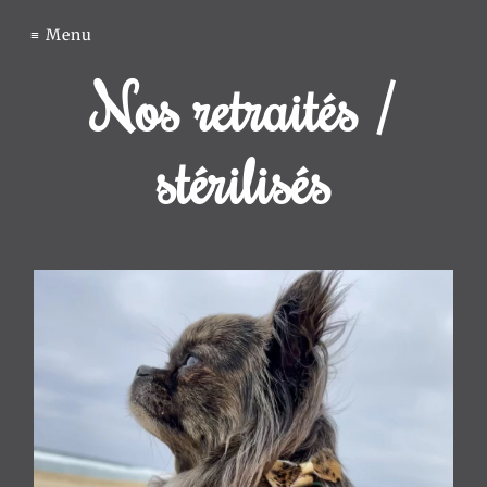
Élevage
Menu
Nos retraités /
du
stérilisés
Clos
des
Pom’
de
Pins