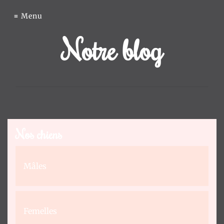
Élevage
Menu
Notre blog
du
Clos
des
Nos chiens
Pom’
Mâles
de
Pins
Femelles