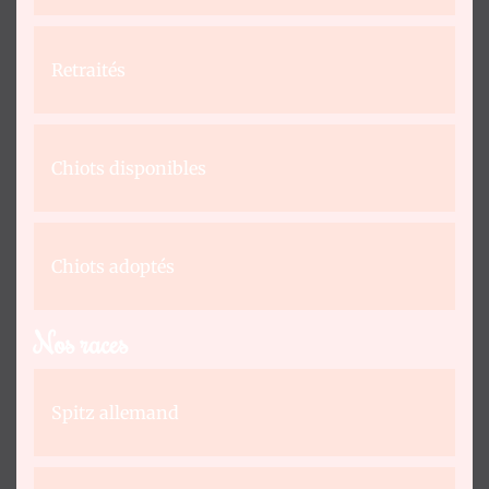
L'Atelier
O2
Retraités
Pom'
-
Soins
Chiots disponibles
-
Spa
-
Ozonothérapie
Chiots adoptés
Notre
histoire
Nos races
Mariage
Reem
❤
Spitz allemand
Valentino
Mariage